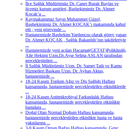
İlçe Sağlık Müdürümüz Dr. Caner Burak Baylas ve
ilçemiz kurum amirleri, Başhekimimiz Dr. Ahmet
Koçak’a ...
Kaymakamımız Sayın Muhammet Güzel,
Başhekimimiz Dr. Ahmet KOÇAK’ı makamında kabul
etti ; yeni görevinde ...
Hastanemizde Başhekim Yardımcısı olarak görev yapan
Dr. Ahmet KOÇAK , Sağlık Bakanlığı’nın takdirleriyle
...
Hastanemizde yeni açılan Hacamat(GETAT)Polikliniği,
Aile Hekimi Uzm.Dr.Ayşe Selma ASLAN tarafından
gerçekleştirilen ...
İl Sağlık Müdürümüz Uzm. Dr. Samet Tatlı ve Kamu
Hizmetleri Başkanı Uzm. Dr. Ayhan Aktaş,
hastanemizde ...
18-24 Kasım Toplum Ağız ve Diş Sağlığı Haftası
kapsamında, hastanemizde gerçekleştirilen etkinliklerde
...
18-24 Kasım Antimikrobiyal Farkındalık Haftası
kapsamında, hastanemizde gerçekleştirilen etkinlikte
hastalara ...
Doğal Olan Normal Doğum Haftası kapsamında,
hastanemizde gerçekleştirilen etkinlikte hasta ve hasta
yakınlarına ...
3-9 Kasım Organ Bağışı Haftası kapsamında, Genç