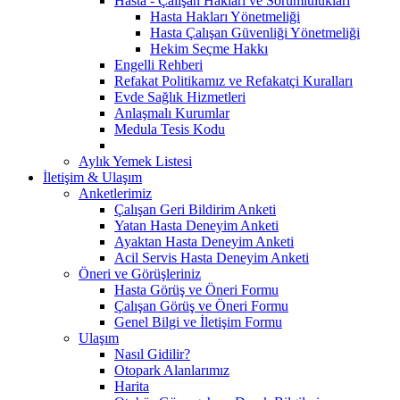
Hasta - Çalışan Hakları ve Sorumlulukları
Hasta Hakları Yönetmeliği
Hasta Çalışan Güvenliği Yönetmeliği
Hekim Seçme Hakkı
Engelli Rehberi
Refakat Politikamız ve Refakatçi Kuralları
Evde Sağlık Hizmetleri
Anlaşmalı Kurumlar
Medula Tesis Kodu
Aylık Yemek Listesi
İletişim & Ulaşım
Anketlerimiz
Çalışan Geri Bildirim Anketi
Yatan Hasta Deneyim Anketi
Ayaktan Hasta Deneyim Anketi
Acil Servis Hasta Deneyim Anketi
Öneri ve Görüşleriniz
Hasta Görüş ve Öneri Formu
Çalışan Görüş ve Öneri Formu
Genel Bilgi ve İletişim Formu
Ulaşım
Nasıl Gidilir?
Otopark Alanlarımız
Harita