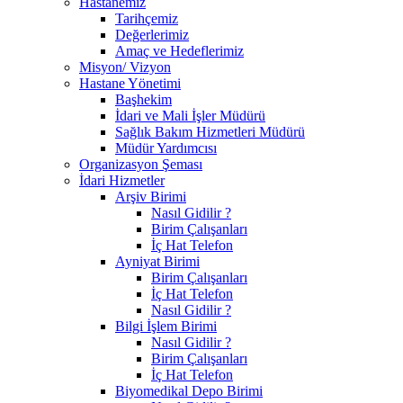
Hastanemiz
Tarihçemiz
Değerlerimiz
Amaç ve Hedeflerimiz
Misyon/ Vizyon
Hastane Yönetimi
Başhekim
İdari ve Mali İşler Müdürü
Sağlık Bakım Hizmetleri Müdürü
Müdür Yardımcısı
Organizasyon Şeması
İdari Hizmetler
Arşiv Birimi
Nasıl Gidilir ?
Birim Çalışanları
İç Hat Telefon
Ayniyat Birimi
Birim Çalışanları
İç Hat Telefon
Nasıl Gidilir ?
Bilgi İşlem Birimi
Nasıl Gidilir ?
Birim Çalışanları
İç Hat Telefon
Biyomedikal Depo Birimi