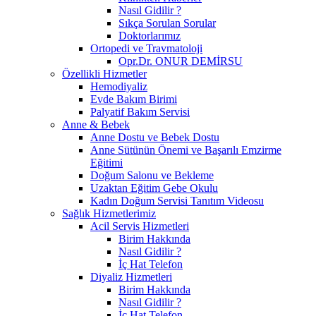
Nasıl Gidilir ?
Sıkça Sorulan Sorular
Doktorlarımız
Ortopedi ve Travmatoloji
Opr.Dr. ONUR DEMİRSU
Özellikli Hizmetler
Hemodiyaliz
Evde Bakım Birimi
Palyatif Bakım Servisi
Anne & Bebek
Anne Dostu ve Bebek Dostu
Anne Sütünün Önemi ve Başarılı Emzirme
Eğitimi
Doğum Salonu ve Bekleme
Uzaktan Eğitim Gebe Okulu
Kadın Doğum Servisi Tanıtım Videosu
Sağlık Hizmetlerimiz
Acil Servis Hizmetleri
Birim Hakkında
Nasıl Gidilir ?
İç Hat Telefon
Diyaliz Hizmetleri
Birim Hakkında
Nasıl Gidilir ?
İç Hat Telefon