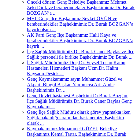
Önceki dönem Genç Belediye Başkanımız Mehmet
Zeki Dirik ve beraberindekiler Başhekimimiz Dr. Burak
BOZGAN’a ...
MHP Genç İlçe Başkanımız Şevket ÖVÜN ve
beraberindekiler Başhekimimiz Dr. Burak BOZGAN’a
hayırlı olsun ...
AK Parti Genç İlçe Başkanımız Halil Kaya ve
beraberindekiler Başhekimimiz Dr. Burak BOZGAN’a
hayırlı ...
İlçe Sağlık Müdürümüz Dr. Burak Caner Baylas ve İlçe
Sağlık personeli ile birlikte Başhekimimiz Dr. Burak ...
İl Sağlık Müdürümüz Doç.Dr. Veysel Tosun,Kamu
Hastaneleri Hizmetleri Başkanı Uzm.Dr. Halim
Kaysadu,Destek ...
Genç Kaymakamımız sayın Muhammet Güzel ve
Akparti Bingöl Başkan Yardımcısı Arif Andıç
Başhekimimiz Dr. ...
Genç Devlet hastanesi Başhekimi Dr.Burak Bozgan,
İlçe Sağlık Müdürümüz Dr. Burak Caner Baylas Genç
Kaymakamı ...
Genç İlçe Sağlık Müdürü olarak görev yapmakta iken
Sağlık bakanlığı tarafından hastanemize Başhekim
olarak ...
Kaymakamımız Muhammet GÜZEL,Belediye
Başkanımız Kemal Tartar, Başhekimimiz Dr. Burak