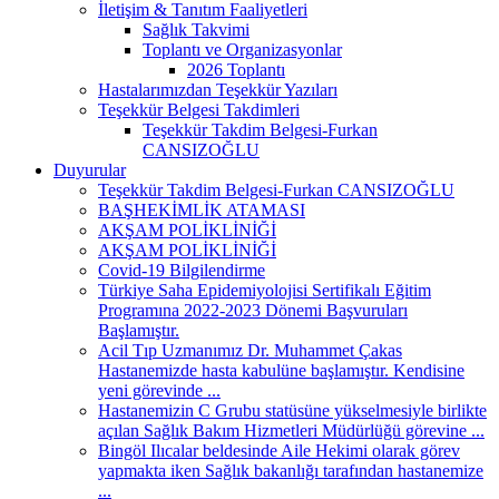
İletişim & Tanıtım Faaliyetleri
Sağlık Takvimi
Toplantı ve Organizasyonlar
2026 Toplantı
Hastalarımızdan Teşekkür Yazıları
Teşekkür Belgesi Takdimleri
Teşekkür Takdim Belgesi-Furkan
CANSIZOĞLU
Duyurular
Teşekkür Takdim Belgesi-Furkan CANSIZOĞLU
BAŞHEKİMLİK ATAMASI
AKŞAM POLİKLİNİĞİ
AKŞAM POLİKLİNİĞİ
Covid-19 Bilgilendirme
Türkiye Saha Epidemiyolojisi Sertifikalı Eğitim
Programına 2022-2023 Dönemi Başvuruları
Başlamıştır.
Acil Tıp Uzmanımız Dr. Muhammet Çakas
Hastanemizde hasta kabulüne başlamıştır. Kendisine
yeni görevinde ...
Hastanemizin C Grubu statüsüne yükselmesiyle birlikte
açılan Sağlık Bakım Hizmetleri Müdürlüğü görevine ...
Bingöl Ilıcalar beldesinde Aile Hekimi olarak görev
yapmakta iken Sağlık bakanlığı tarafından hastanemize
...