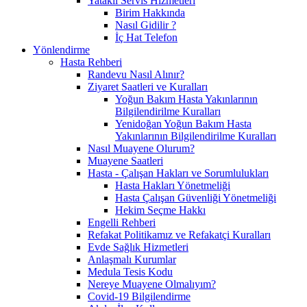
Yataklı Servis Hizmetleri
Birim Hakkında
Nasıl Gidilir ?
İç Hat Telefon
Yönlendirme
Hasta Rehberi
Randevu Nasıl Alınır?
Ziyaret Saatleri ve Kuralları
Yoğun Bakım Hasta Yakınlarının
Bilgilendirilme Kuralları
Yenidoğan Yoğun Bakım Hasta
Yakınlarının Bilgilendirilme Kuralları
Nasıl Muayene Olurum?
Muayene Saatleri
Hasta - Çalışan Hakları ve Sorumlulukları
Hasta Hakları Yönetmeliği
Hasta Çalışan Güvenliği Yönetmeliği
Hekim Seçme Hakkı
Engelli Rehberi
Refakat Politikamız ve Refakatçi Kuralları
Evde Sağlık Hizmetleri
Anlaşmalı Kurumlar
Medula Tesis Kodu
Nereye Muayene Olmalıyım?
Covid-19 Bilgilendirme