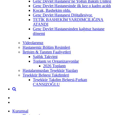
Genç Devlet Hastanesi’ne Yoğun Bakım Ünitesi
Genç Devlet Hastanesinde ilk kez o kadro açıldı
Koçak, Başhekim oldu.
Genç Devlet Hastanesi Dijitalleşiyor.
TETİK BAŞHEKİM YARDIMCILIĞINA
ATANDI
Genç Devlet Hastanesinden kağıtsız hastane
dönemi
Videolarımız
Hastanemiz Bölüm Resimleri
İletişim & Tanıtım Faaliyetleri
Sağlık Takvimi
Toplantı ve Organizasyonlar
2026 Toplantı
Hastalarımızdan Teşekkür Yazıları
Teşekkür Belgesi Takdimleri
Teşekkür Takdim Belgesi-Furkan
CANSIZOĞLU
Kurumsal