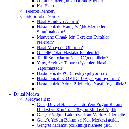
Otobüs Güzergah ve Durak Bilgileri
Kat Planı
Telefon Rehberi
Sık Sorulan Sorular
Nasıl Randevu Alırım?
Hastanenizde Hangi Sağlık Hizmetleri
Sunulmaktadır?
Muayene Olmak İçin Gereken Evraklar
Nelerdir?
Nasıl Muayene Olurum ?
Önceliği Olan Hastalar Kimlerdir?
Tahlil Sonuçlarını Nasıl Öğrenebilirim?
Yatış, Sevk ve Taburcu İşlemleri Nasıl
Yapılmaktadır?
Hastanenizde PCR Testi yapılıyor mu?
Hastanenizde COVID-19 Aşısı yapılıyor mu?
Hastanenizin Adres Bilgilerine Nasıl Erişebiliriz?
Dijital Medya
Medyada Biz
Genç Devlet Hastanesi'nde Yeni Yoğun Bakım
Ünitesi ve Kan Transfüzyon Merkezi Açıldı
Genç'te Yoğun Bakım ve Kan Merkezi Hizmette
Genç’e Yoğun Bakım ve Kan Merkezi açıldı.
Genç’te hacamat polikliniği hizmete girdi