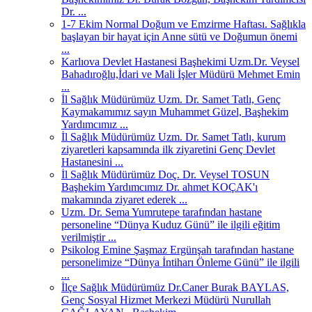
Dr. ...
1-7 Ekim Normal Doğum ve Emzirme Haftası. Sağlıkla
başlayan bir hayat için Anne sütü ve Doğumun önemi
...
Karlıova Devlet Hastanesi Başhekimi Uzm.Dr. Veysel
Bahadıroğlu,İdari ve Mali İşler Müdürü Mehmet Emin
...
İl Sağlık Müdürümüz Uzm. Dr. Samet Tatlı, Genç
Kaymakamımız sayın Muhammet Güzel, Başhekim
Yardımcımız ...
İl Sağlık Müdürümüz Uzm. Dr. Samet Tatlı, kurum
ziyaretleri kapsamında ilk ziyaretini Genç Devlet
Hastanesini ...
İl Sağlık Müdürümüz Doç. Dr. Veysel TOSUN
Başhekim Yardımcımız Dr. ahmet KOÇAK'ı
makamında ziyaret ederek ...
Uzm. Dr. Sema Yumrutepe tarafından hastane
personeline “Dünya Kuduz Günü” ile ilgili eğitim
verilmiştir ...
Psikolog Emine Şaşmaz Ergünşah tarafından hastane
personelimize “Dünya İntiharı Önleme Günü” ile ilgili
...
İlçe Sağlık Müdürümüz Dr.Caner Burak BAYLAS,
Genç Sosyal Hizmet Merkezi Müdürü Nurullah