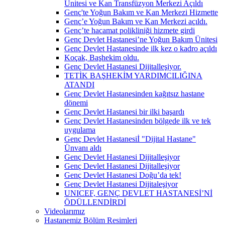
Ünitesi ve Kan Transfüzyon Merkezi Açıldı
Genç'te Yoğun Bakım ve Kan Merkezi Hizmette
Genç’e Yoğun Bakım ve Kan Merkezi açıldı.
Genç’te hacamat polikliniği hizmete girdi
Genç Devlet Hastanesi’ne Yoğun Bakım Ünitesi
Genç Devlet Hastanesinde ilk kez o kadro açıldı
Koçak, Başhekim oldu.
Genç Devlet Hastanesi Dijitalleşiyor.
TETİK BAŞHEKİM YARDIMCILIĞINA
ATANDI
Genç Devlet Hastanesinden kağıtsız hastane
dönemi
Genç Devlet Hastanesi bir ilki başardı
Genç Devlet Hastanesinden bölgede ilk ve tek
uygulama
Genç Devlet Hastanesiİ "Dijital Hastane"
Ünvanı aldı
Genç Devlet Hastanesi Dijitalleşiyor
Genç Devlet Hastanesi Dijitalleşiyor
Genç Devlet Hastanesi Doğu’da tek!
Genç Devlet Hastanesi Dijitaleşiyor
UNICEF, GENÇ DEVLET HASTANESİ’Nİ
ÖDÜLLENDİRDİ
Videolarımız
Hastanemiz Bölüm Resimleri