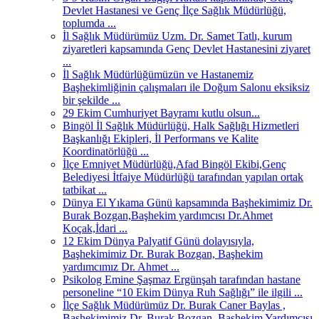
Devlet Hastanesi ve Genç İlçe Sağlık Müdürlüğü,
toplumda ...
İl Sağlık Müdürümüz Uzm. Dr. Samet Tatlı, kurum
ziyaretleri kapsamında Genç Devlet Hastanesini ziyaret
...
İl Sağlık Müdürlüğümüzün ve Hastanemiz
Başhekimliğinin çalışmaları ile Doğum Salonu eksiksiz
bir şekilde ...
29 Ekim Cumhuriyet Bayramı kutlu olsun...
Bingöl İl Sağlık Müdürlüğü, Halk Sağlığı Hizmetleri
Başkanlığı Ekipleri, İl Performans ve Kalite
Koordinatörlüğü ...
İlçe Emniyet Müdürlüğü,Afad Bingöl Ekibi,Genç
Belediyesi İtfaiye Müdürlüğü tarafından yapılan ortak
tatbikat ...
Dünya El Yıkama Günü kapsamında Başhekimimiz Dr.
Burak Bozgan,Başhekim yardımcısı Dr.Ahmet
Koçak,İdari ...
12 Ekim Dünya Palyatif Günü dolayısıyla,
Başhekimimiz Dr. Burak Bozgan, Başhekim
yardımcımız Dr. Ahmet ...
Psikolog Emine Şaşmaz Ergünşah tarafından hastane
personeline “10 Ekim Dünya Ruh Sağlığı” ile ilgili ...
İlçe Sağlık Müdürümüz Dr. Burak Caner Baylas ,
Başhekimimiz Dr. Burak Bozgan, Başhekim Yardımcısı