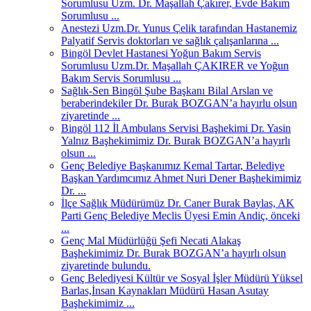
Sorumlusu Uzm. Dr. Maşallah Çakırer, Evde Bakım
Sorumlusu ...
Anestezi Uzm.Dr. Yunus Çelik tarafından Hastanemiz
Palyatif Servis doktorları ve sağlık çalışanlarına ...
Bingöl Devlet Hastanesi Yoğun Bakım Servis
Sorumlusu Uzm.Dr. Maşallah ÇAKIRER ve Yoğun
Bakım Servis Sorumlusu ...
Sağlık-Sen Bingöl Şube Başkanı Bilal Arslan ve
beraberindekiler Dr. Burak BOZGAN’a hayırlu olsun
ziyaretinde ...
Bingöl 112 İl Ambulans Servisi Başhekimi Dr. Yasin
Yalnız Başhekimimiz Dr. Burak BOZGAN’a hayırlı
olsun ...
Genç Belediye Başkanımız Kemal Tartar, Belediye
Başkan Yardımcımız Ahmet Nuri Dener Başhekimimiz
Dr. ...
İlçe Sağlık Müdürümüz Dr. Caner Burak Baylas, AK
Parti Genç Belediye Meclis Üyesi Emin Andiç, önceki
...
Genç Mal Müdürlüğü Şefi Necati Alakaş
Başhekimimiz Dr. Burak BOZGAN’a hayırlı olsun
ziyaretinde bulundu.
Genç Belediyesi Kültür ve Sosyal İşler Müdürü Yüksel
Barlas,İnsan Kaynakları Müdürü Hasan Asutay
Başhekimimiz ...