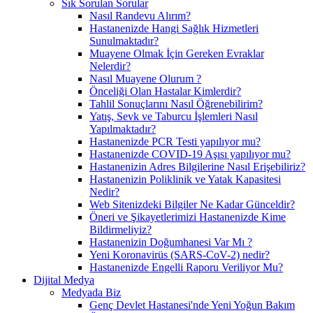
Sık Sorulan Sorular
Nasıl Randevu Alırım?
Hastanenizde Hangi Sağlık Hizmetleri
Sunulmaktadır?
Muayene Olmak İçin Gereken Evraklar
Nelerdir?
Nasıl Muayene Olurum ?
Önceliği Olan Hastalar Kimlerdir?
Tahlil Sonuçlarını Nasıl Öğrenebilirim?
Yatış, Sevk ve Taburcu İşlemleri Nasıl
Yapılmaktadır?
Hastanenizde PCR Testi yapılıyor mu?
Hastanenizde COVID-19 Aşısı yapılıyor mu?
Hastanenizin Adres Bilgilerine Nasıl Erişebiliriz?
Hastanenizin Poliklinik ve Yatak Kapasitesi
Nedir?
Web Sitenizdeki Bilgiler Ne Kadar Günceldir?
Öneri ve Şikayetlerimizi Hastanenizde Kime
Bildirmeliyiz?
Hastanenizin Doğumhanesi Var Mı ?
Yeni Koronavirüs (SARS-CoV-2) nedir?
Hastanenizde Engelli Raporu Veriliyor Mu?
Dijital Medya
Medyada Biz
Genç Devlet Hastanesi'nde Yeni Yoğun Bakım