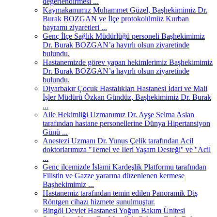
değerlendirmesi ...
Kaymakamımız Muhammet Güzel, Başhekimimiz Dr.
Burak BOZGAN ve İlçe protokolümüz Kurban
bayramı ziyaretleri ...
Genç İlçe Sağlık Müdürlüğü personeli Başhekimimiz
Dr. Burak BOZGAN’a hayırlı olsun ziyaretinde
bulundu.
Hastanemizde görev yapan hekimlerimiz Başhekimimiz
Dr. Burak BOZGAN’a hayırlı olsun ziyaretinde
bulundu.
Diyarbakır Çocuk Hastalıkları Hastanesi İdari ve Mali
İşler Müdürü Özkan Gündüz, Başhekimimiz Dr. Burak
...
Aile Hekimliği Uzmanımız Dr. Ayşe Selma Aslan
tarafından hastane personellerine Dünya Hipertansiyon
Günü ...
Anestezi Uzmanı Dr. Yunus Çelik tarafından Acil
doktorlarımıza ''Temel ve İleri Yaşam Desteği'' ve ''Acil
...
Genç ilçemizde İslami Kardeşlik Platformu tarafından
Filistin ve Gazze yararına düzenlenen kermese
Başhekimimiz ...
Hastanemiz tarafından temin edilen Panoramik Diş
Röntgen cihazı hizmete sunulmuştur.
Bingöl Devlet Hastanesi Yoğun Bakım Ünitesi