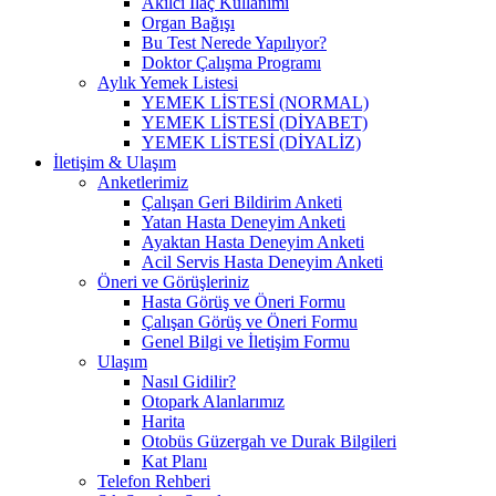
Akılcı İlaç Kullanımı
Organ Bağışı
Bu Test Nerede Yapılıyor?
Doktor Çalışma Programı
Aylık Yemek Listesi
YEMEK LİSTESİ (NORMAL)
YEMEK LİSTESİ (DİYABET)
YEMEK LİSTESİ (DİYALİZ)
İletişim & Ulaşım
Anketlerimiz
Çalışan Geri Bildirim Anketi
Yatan Hasta Deneyim Anketi
Ayaktan Hasta Deneyim Anketi
Acil Servis Hasta Deneyim Anketi
Öneri ve Görüşleriniz
Hasta Görüş ve Öneri Formu
Çalışan Görüş ve Öneri Formu
Genel Bilgi ve İletişim Formu
Ulaşım
Nasıl Gidilir?
Otopark Alanlarımız
Harita
Otobüs Güzergah ve Durak Bilgileri
Kat Planı
Telefon Rehberi