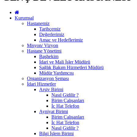
Kurumsal
Hastanemiz
Tarihçemiz
Değerlerimiz
Amaç ve Hedeflerimiz
Misyon/ Vizyon
Hastane Yönetimi
Başhekim
İdari ve Mali İşler Müdürü
Sağlık Bakım Hizmetleri Müdürü
Müdür Yardımcısı
Organizasyon Şeması
İdari Hizmetler
Arşiv Birimi
Nasıl Gidilir ?
Birim Çalışanları
İç Hat Telefon
Ayniyat Birimi
Birim Çalışanları
İç Hat Telefon
Nasıl Gidilir ?
Bilgi İşlem Birimi