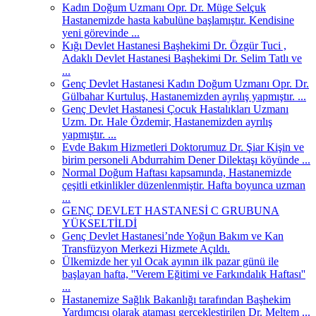
Kadın Doğum Uzmanı Opr. Dr. Müge Selçuk
Hastanemizde hasta kabulüne başlamıştır. Kendisine
yeni görevinde ...
Kığı Devlet Hastanesi Başhekimi Dr. Özgür Tuci ,
Adaklı Devlet Hastanesi Başhekimi Dr. Selim Tatlı ve
...
Genç Devlet Hastanesi Kadın Doğum Uzmanı Opr. Dr.
Gülbahar Kurtuluş, Hastanemizden ayrılış yapmıştır. ...
Genç Devlet Hastanesi Çocuk Hastalıkları Uzmanı
Uzm. Dr. Hale Özdemir, Hastanemizden ayrılış
yapmıştır. ...
Evde Bakım Hizmetleri Doktorumuz Dr. Şiar Kişin ve
birim personeli Abdurrahim Dener Dilektaşı köyünde ...
Normal Doğum Haftası kapsamında, Hastanemizde
çeşitli etkinlikler düzenlenmiştir. Hafta boyunca uzman
...
GENÇ DEVLET HASTANESİ C GRUBUNA
YÜKSELTİLDİ
Genç Devlet Hastanesi’nde Yoğun Bakım ve Kan
Transfüzyon Merkezi Hizmete Açıldı.
Ülkemizde her yıl Ocak ayının ilk pazar günü ile
başlayan hafta, ''Verem Eğitimi ve Farkındalık Haftası''
...
Hastanemize Sağlık Bakanlığı tarafından Başhekim
Yardımcısı olarak ataması gerçekleştirilen Dr. Meltem ...