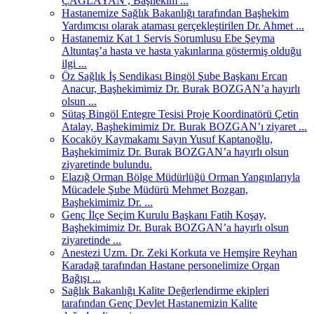
ÇAĞLAYAN , Başhekim ...
Hastanemize Sağlık Bakanlığı tarafından Başhekim
Yardımcısı olarak ataması gerçekleştirilen Dr. Ahmet ...
Hastanemiz Kat 1 Servis Sorumlusu Ebe Şeyma
Altuntaş’a hasta ve hasta yakınlarına göstermiş olduğu
ilgi ...
Öz Sağlık İş Sendikası Bingöl Şube Başkanı Ercan
Anacur, Başhekimimiz Dr. Burak BOZGAN’a hayırlı
olsun ...
Sütaş Bingöl Entegre Tesisi Proje Koordinatörü Çetin
Atalay, Başhekimimiz Dr. Burak BOZGAN’ı ziyaret ...
Kocaköy Kaymakamı Sayın Yusuf Kaptanoğlu,
Başhekimimiz Dr. Burak BOZGAN’a hayırlı olsun
ziyaretinde bulundu.
Elazığ Orman Bölge Müdürlüğü Orman Yangınlarıyla
Mücadele Şube Müdürü Mehmet Bozgan,
Başhekimimiz Dr. ...
Genç İlçe Seçim Kurulu Başkanı Fatih Koşay,
Başhekimimiz Dr. Burak BOZGAN’a hayırlı olsun
ziyaretinde ...
Anestezi Uzm. Dr. Zeki Korkuta ve Hemşire Reyhan
Karadağ tarafından Hastane personelimize Organ
Bağışı ...
Sağlık Bakanlığı Kalite Değerlendirme ekipleri
tarafından Genç Devlet Hastanemizin Kalite