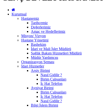
Kurumsal
Hastanemiz
Tarihçemiz
Değerlerimiz
Amaç ve Hedeflerimiz
Misyon/ Vizyon
Hastane Yönetimi
Başhekim
İdari ve Mali İşler Müdürü
Sağlık Bakım Hizmetleri Müdürü
Müdür Yardımcısı
Organizasyon Şeması
İdari Hizmetler
Arşiv Birimi
Nasıl Gidilir ?
Birim Çalışanları
İç Hat Telefon
Ayniyat Birimi
Birim Çalışanları
İç Hat Telefon
Nasıl Gidilir ?
Bilgi İşlem Birimi