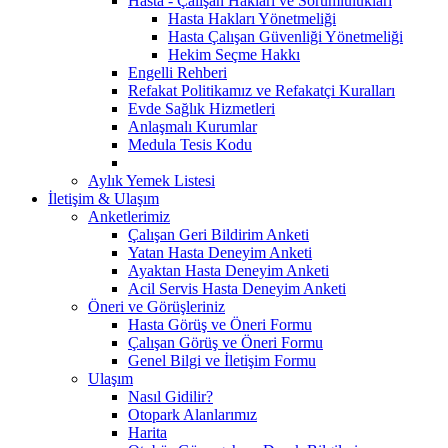
Hasta - Çalışan Hakları ve Sorumlulukları
Hasta Hakları Yönetmeliği
Hasta Çalışan Güvenliği Yönetmeliği
Hekim Seçme Hakkı
Engelli Rehberi
Refakat Politikamız ve Refakatçi Kuralları
Evde Sağlık Hizmetleri
Anlaşmalı Kurumlar
Medula Tesis Kodu
Aylık Yemek Listesi
İletişim & Ulaşım
Anketlerimiz
Çalışan Geri Bildirim Anketi
Yatan Hasta Deneyim Anketi
Ayaktan Hasta Deneyim Anketi
Acil Servis Hasta Deneyim Anketi
Öneri ve Görüşleriniz
Hasta Görüş ve Öneri Formu
Çalışan Görüş ve Öneri Formu
Genel Bilgi ve İletişim Formu
Ulaşım
Nasıl Gidilir?
Otopark Alanlarımız
Harita