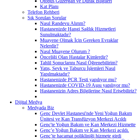
Otobüs Güzergah ve Durak Bilgileri
Kat Planı
Telefon Rehberi
Sık Sorulan Sorular
Nasıl Randevu Alırım?
Hastanenizde Hangi Sağlık Hizmetleri
Sunulmaktadır?
Muayene Olmak İçin Gereken Evraklar
Nelerdir?
Nasıl Muayene Olurum ?
Önceliği Olan Hastalar Kimlerdir?
Tahlil Sonuçlarını Nasıl Öğrenebilirim?
Yatış, Sevk ve Taburcu İşlemleri Nasıl
Yapılmaktadır?
Hastanenizde PCR Testi yapılıyor mu?
Hastanenizde COVID-19 Aşısı yapılıyor mu?
Hastanenizin Adres Bilgilerine Nasıl Erişebiliriz?
Dijital Medya
Medyada Biz
Genç Devlet Hastanesi'nde Yeni Yoğun Bakım
Ünitesi ve Kan Transfüzyon Merkezi Açıldı
Genç'te Yoğun Bakım ve Kan Merkezi Hizmette
Genç’e Yoğun Bakım ve Kan Merkezi açıldı.
Genç’te hacamat polikliniği hizmete girdi