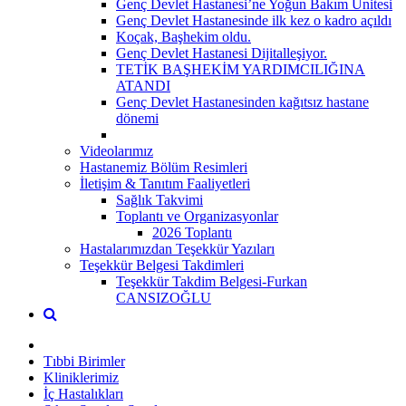
Genç Devlet Hastanesi’ne Yoğun Bakım Ünitesi
Genç Devlet Hastanesinde ilk kez o kadro açıldı
Koçak, Başhekim oldu.
Genç Devlet Hastanesi Dijitalleşiyor.
TETİK BAŞHEKİM YARDIMCILIĞINA
ATANDI
Genç Devlet Hastanesinden kağıtsız hastane
dönemi
Videolarımız
Hastanemiz Bölüm Resimleri
İletişim & Tanıtım Faaliyetleri
Sağlık Takvimi
Toplantı ve Organizasyonlar
2026 Toplantı
Hastalarımızdan Teşekkür Yazıları
Teşekkür Belgesi Takdimleri
Teşekkür Takdim Belgesi-Furkan
CANSIZOĞLU
Tıbbi Birimler
Kliniklerimiz
İç Hastalıkları