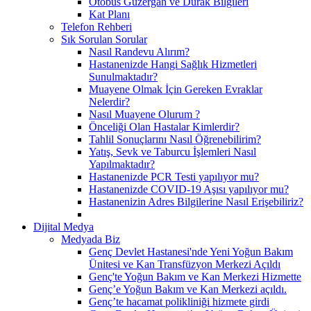
Otobüs Güzergah ve Durak Bilgileri
Kat Planı
Telefon Rehberi
Sık Sorulan Sorular
Nasıl Randevu Alırım?
Hastanenizde Hangi Sağlık Hizmetleri
Sunulmaktadır?
Muayene Olmak İçin Gereken Evraklar
Nelerdir?
Nasıl Muayene Olurum ?
Önceliği Olan Hastalar Kimlerdir?
Tahlil Sonuçlarını Nasıl Öğrenebilirim?
Yatış, Sevk ve Taburcu İşlemleri Nasıl
Yapılmaktadır?
Hastanenizde PCR Testi yapılıyor mu?
Hastanenizde COVID-19 Aşısı yapılıyor mu?
Hastanenizin Adres Bilgilerine Nasıl Erişebiliriz?
Dijital Medya
Medyada Biz
Genç Devlet Hastanesi'nde Yeni Yoğun Bakım
Ünitesi ve Kan Transfüzyon Merkezi Açıldı
Genç'te Yoğun Bakım ve Kan Merkezi Hizmette
Genç’e Yoğun Bakım ve Kan Merkezi açıldı.
Genç’te hacamat polikliniği hizmete girdi