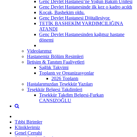
Genç Devlet Hastanesi’ne Yoğun Bakım Ünitesi
Genç Devlet Hastanesinde ilk kez o kadro açıldı
Koçak, Başhekim oldu.
Genç Devlet Hastanesi Dijitalleşiyor.
TETİK BAŞHEKİM YARDIMCILIĞINA
ATANDI
Genç Devlet Hastanesinden kağıtsız hastane
dönemi
Videolarımız
Hastanemiz Bölüm Resimleri
İletişim & Tanıtım Faaliyetleri
Sağlık Takvimi
Toplantı ve Organizasyonlar
2026 Toplantı
Hastalarımızdan Teşekkür Yazıları
Teşekkür Belgesi Takdimleri
Teşekkür Takdim Belgesi-Furkan
CANSIZOĞLU
Tıbbi Birimler
Kliniklerimiz
Genel Cerrahi