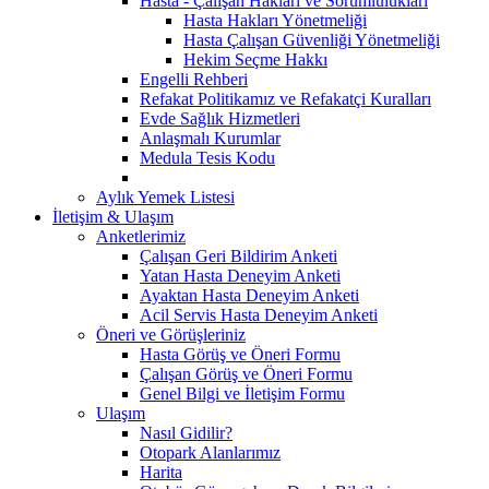
Hasta - Çalışan Hakları ve Sorumlulukları
Hasta Hakları Yönetmeliği
Hasta Çalışan Güvenliği Yönetmeliği
Hekim Seçme Hakkı
Engelli Rehberi
Refakat Politikamız ve Refakatçi Kuralları
Evde Sağlık Hizmetleri
Anlaşmalı Kurumlar
Medula Tesis Kodu
Aylık Yemek Listesi
İletişim & Ulaşım
Anketlerimiz
Çalışan Geri Bildirim Anketi
Yatan Hasta Deneyim Anketi
Ayaktan Hasta Deneyim Anketi
Acil Servis Hasta Deneyim Anketi
Öneri ve Görüşleriniz
Hasta Görüş ve Öneri Formu
Çalışan Görüş ve Öneri Formu
Genel Bilgi ve İletişim Formu
Ulaşım
Nasıl Gidilir?
Otopark Alanlarımız
Harita