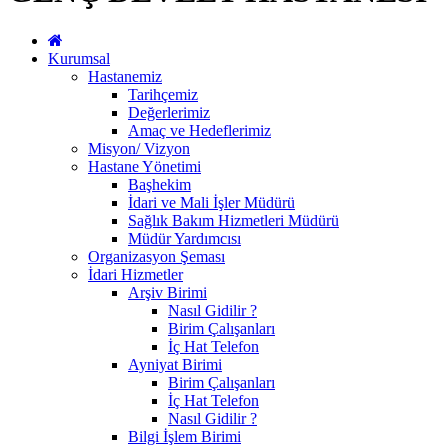
Kurumsal
Hastanemiz
Tarihçemiz
Değerlerimiz
Amaç ve Hedeflerimiz
Misyon/ Vizyon
Hastane Yönetimi
Başhekim
İdari ve Mali İşler Müdürü
Sağlık Bakım Hizmetleri Müdürü
Müdür Yardımcısı
Organizasyon Şeması
İdari Hizmetler
Arşiv Birimi
Nasıl Gidilir ?
Birim Çalışanları
İç Hat Telefon
Ayniyat Birimi
Birim Çalışanları
İç Hat Telefon
Nasıl Gidilir ?
Bilgi İşlem Birimi