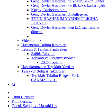
Genç Devlet Hastanesi’ne Yoğun Bakım Ünitesi
Genç Devlet Hastanesinde ilk kez o kadro açıldı
Koçak, Başhekim oldu.
Genç Devlet Hastanesi Dijitalleşiyor.
TETİK BAŞHEKİM YARDIMCILIĞINA
ATANDI
Genç Devlet Hastanesinden kağıtsız hastane
dönemi
Videolarımız
Hastanemiz Bölüm Resimleri
İletişim & Tanıtım Faaliyetleri
Sağlık Takvimi
Toplantı ve Organizasyonlar
2026 Toplantı
Hastalarımızdan Teşekkür Yazıları
Teşekkür Belgesi Takdimleri
Teşekkür Takdim Belgesi-Furkan
CANSIZOĞLU
Tıbbi Birimler
Kliniklerimiz
Çocuk Sağlığı ve Hastalıkları