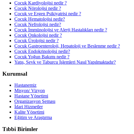
Çocuk Kardiyolojisi nedir ?
Çocuk Nörolojisi nedir ?
Çocuk ve Ergen Psikiyatrisi nedir ?
Çocuk Hematolojisi nedir?
Çocuk Nefrolojisi nedir?
Çocuk İmmünolojisi ve Alerji Hastalıkları nedir ?
Çocuk Onkolojisi nedir ?
Çocuk Ürolojisi nedir ?
Çocuk Gastroenteroloji, Hepatoloji ve Beslenme nedir ?
Çocuk Endokrinolojisi nedir?
Çocuk Yoğun Bakımı nedir ?
Yatış, Sevk ve Taburcu İşlemleri Nasıl Yapılmaktadır?
Kurumsal
Hastanemiz
Misyon/ Vizyon
Hastane Yönetimi
Organizasyon Şeması
İdari Hizmetler
Kalite Yönetimi
Eğitim ve Araştırma
Tıbbi Birimler