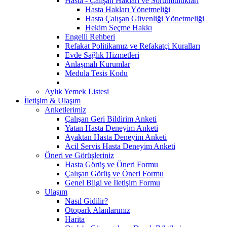
Hasta - Çalışan Hakları ve Sorumlulukları
Hasta Hakları Yönetmeliği
Hasta Çalışan Güvenliği Yönetmeliği
Hekim Seçme Hakkı
Engelli Rehberi
Refakat Politikamız ve Refakatçi Kuralları
Evde Sağlık Hizmetleri
Anlaşmalı Kurumlar
Medula Tesis Kodu
Aylık Yemek Listesi
İletişim & Ulaşım
Anketlerimiz
Çalışan Geri Bildirim Anketi
Yatan Hasta Deneyim Anketi
Ayaktan Hasta Deneyim Anketi
Acil Servis Hasta Deneyim Anketi
Öneri ve Görüşleriniz
Hasta Görüş ve Öneri Formu
Çalışan Görüş ve Öneri Formu
Genel Bilgi ve İletişim Formu
Ulaşım
Nasıl Gidilir?
Otopark Alanlarımız
Harita