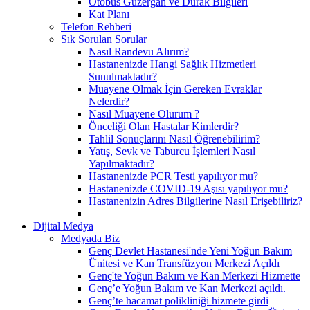
Otobüs Güzergah ve Durak Bilgileri
Kat Planı
Telefon Rehberi
Sık Sorulan Sorular
Nasıl Randevu Alırım?
Hastanenizde Hangi Sağlık Hizmetleri
Sunulmaktadır?
Muayene Olmak İçin Gereken Evraklar
Nelerdir?
Nasıl Muayene Olurum ?
Önceliği Olan Hastalar Kimlerdir?
Tahlil Sonuçlarını Nasıl Öğrenebilirim?
Yatış, Sevk ve Taburcu İşlemleri Nasıl
Yapılmaktadır?
Hastanenizde PCR Testi yapılıyor mu?
Hastanenizde COVID-19 Aşısı yapılıyor mu?
Hastanenizin Adres Bilgilerine Nasıl Erişebiliriz?
Dijital Medya
Medyada Biz
Genç Devlet Hastanesi'nde Yeni Yoğun Bakım
Ünitesi ve Kan Transfüzyon Merkezi Açıldı
Genç'te Yoğun Bakım ve Kan Merkezi Hizmette
Genç’e Yoğun Bakım ve Kan Merkezi açıldı.
Genç’te hacamat polikliniği hizmete girdi