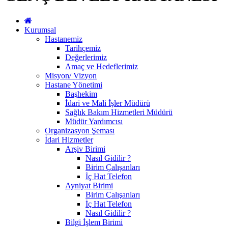
Kurumsal
Hastanemiz
Tarihçemiz
Değerlerimiz
Amaç ve Hedeflerimiz
Misyon/ Vizyon
Hastane Yönetimi
Başhekim
İdari ve Mali İşler Müdürü
Sağlık Bakım Hizmetleri Müdürü
Müdür Yardımcısı
Organizasyon Şeması
İdari Hizmetler
Arşiv Birimi
Nasıl Gidilir ?
Birim Çalışanları
İç Hat Telefon
Ayniyat Birimi
Birim Çalışanları
İç Hat Telefon
Nasıl Gidilir ?
Bilgi İşlem Birimi