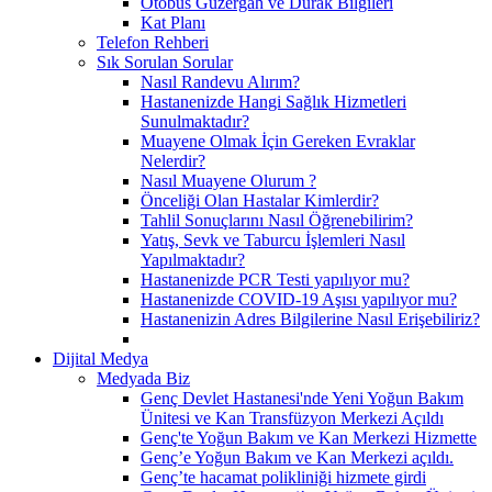
Otobüs Güzergah ve Durak Bilgileri
Kat Planı
Telefon Rehberi
Sık Sorulan Sorular
Nasıl Randevu Alırım?
Hastanenizde Hangi Sağlık Hizmetleri
Sunulmaktadır?
Muayene Olmak İçin Gereken Evraklar
Nelerdir?
Nasıl Muayene Olurum ?
Önceliği Olan Hastalar Kimlerdir?
Tahlil Sonuçlarını Nasıl Öğrenebilirim?
Yatış, Sevk ve Taburcu İşlemleri Nasıl
Yapılmaktadır?
Hastanenizde PCR Testi yapılıyor mu?
Hastanenizde COVID-19 Aşısı yapılıyor mu?
Hastanenizin Adres Bilgilerine Nasıl Erişebiliriz?
Dijital Medya
Medyada Biz
Genç Devlet Hastanesi'nde Yeni Yoğun Bakım
Ünitesi ve Kan Transfüzyon Merkezi Açıldı
Genç'te Yoğun Bakım ve Kan Merkezi Hizmette
Genç’e Yoğun Bakım ve Kan Merkezi açıldı.
Genç’te hacamat polikliniği hizmete girdi