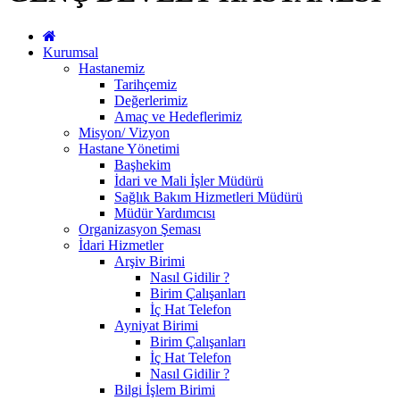
Kurumsal
Hastanemiz
Tarihçemiz
Değerlerimiz
Amaç ve Hedeflerimiz
Misyon/ Vizyon
Hastane Yönetimi
Başhekim
İdari ve Mali İşler Müdürü
Sağlık Bakım Hizmetleri Müdürü
Müdür Yardımcısı
Organizasyon Şeması
İdari Hizmetler
Arşiv Birimi
Nasıl Gidilir ?
Birim Çalışanları
İç Hat Telefon
Ayniyat Birimi
Birim Çalışanları
İç Hat Telefon
Nasıl Gidilir ?
Bilgi İşlem Birimi