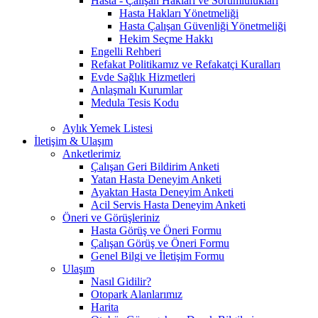
Hasta - Çalışan Hakları ve Sorumlulukları
Hasta Hakları Yönetmeliği
Hasta Çalışan Güvenliği Yönetmeliği
Hekim Seçme Hakkı
Engelli Rehberi
Refakat Politikamız ve Refakatçi Kuralları
Evde Sağlık Hizmetleri
Anlaşmalı Kurumlar
Medula Tesis Kodu
Aylık Yemek Listesi
İletişim & Ulaşım
Anketlerimiz
Çalışan Geri Bildirim Anketi
Yatan Hasta Deneyim Anketi
Ayaktan Hasta Deneyim Anketi
Acil Servis Hasta Deneyim Anketi
Öneri ve Görüşleriniz
Hasta Görüş ve Öneri Formu
Çalışan Görüş ve Öneri Formu
Genel Bilgi ve İletişim Formu
Ulaşım
Nasıl Gidilir?
Otopark Alanlarımız
Harita