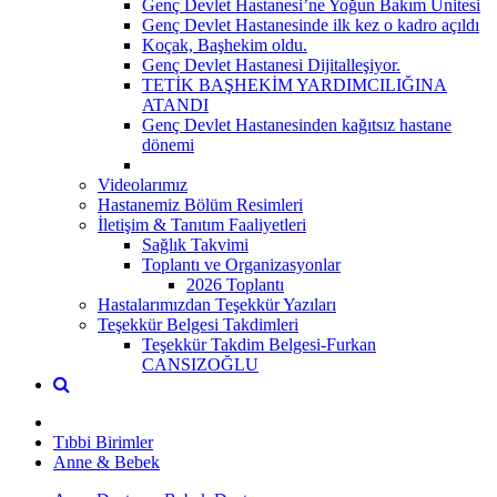
Genç Devlet Hastanesi’ne Yoğun Bakım Ünitesi
Genç Devlet Hastanesinde ilk kez o kadro açıldı
Koçak, Başhekim oldu.
Genç Devlet Hastanesi Dijitalleşiyor.
TETİK BAŞHEKİM YARDIMCILIĞINA
ATANDI
Genç Devlet Hastanesinden kağıtsız hastane
dönemi
Videolarımız
Hastanemiz Bölüm Resimleri
İletişim & Tanıtım Faaliyetleri
Sağlık Takvimi
Toplantı ve Organizasyonlar
2026 Toplantı
Hastalarımızdan Teşekkür Yazıları
Teşekkür Belgesi Takdimleri
Teşekkür Takdim Belgesi-Furkan
CANSIZOĞLU
Tıbbi Birimler
Anne & Bebek