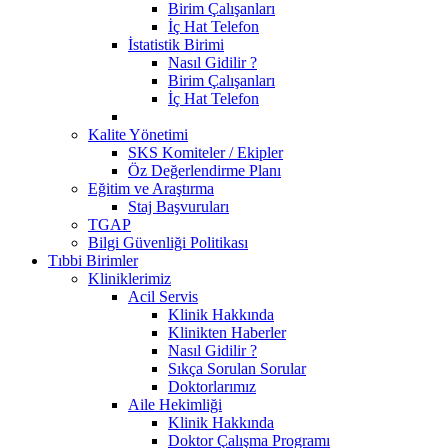
Birim Çalışanları
İç Hat Telefon
İstatistik Birimi
Nasıl Gidilir ?
Birim Çalışanları
İç Hat Telefon
Kalite Yönetimi
SKS Komiteler / Ekipler
Öz Değerlendirme Planı
Eğitim ve Araştırma
Staj Başvuruları
TGAP
Bilgi Güvenliği Politikası
Tıbbi Birimler
Kliniklerimiz
Acil Servis
Klinik Hakkında
Klinikten Haberler
Nasıl Gidilir ?
Sıkça Sorulan Sorular
Doktorlarımız
Aile Hekimliği
Klinik Hakkında
Doktor Çalışma Programı