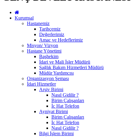
Kurumsal
Hastanemiz
Tarihçemiz
Değerlerimiz
Amaç ve Hedeflerimiz
Misyon/ Vizyon
Hastane Yönetimi
Başhekim
İdari ve Mali İşler Müdürü
Sağlık Bakım Hizmetleri Müdürü
Müdür Yardımcısı
Organizasyon Şeması
İdari Hizmetler
Arşiv Birimi
Nasıl Gidilir ?
Birim Çalışanları
İç Hat Telefon
Ayniyat Birimi
Birim Çalışanları
İç Hat Telefon
Nasıl Gidilir ?
Bilgi İşlem Birimi