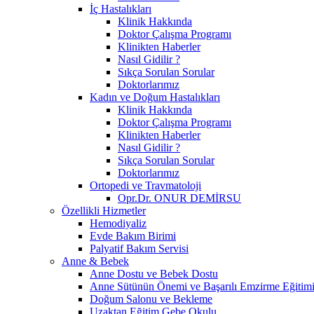
İç Hastalıkları
Klinik Hakkında
Doktor Çalışma Programı
Klinikten Haberler
Nasıl Gidilir ?
Sıkça Sorulan Sorular
Doktorlarımız
Kadın ve Doğum Hastalıkları
Klinik Hakkında
Doktor Çalışma Programı
Klinikten Haberler
Nasıl Gidilir ?
Sıkça Sorulan Sorular
Doktorlarımız
Ortopedi ve Travmatoloji
Opr.Dr. ONUR DEMİRSU
Özellikli Hizmetler
Hemodiyaliz
Evde Bakım Birimi
Palyatif Bakım Servisi
Anne & Bebek
Anne Dostu ve Bebek Dostu
Anne Sütünün Önemi ve Başarılı Emzirme Eğitim
Doğum Salonu ve Bekleme
Uzaktan Eğitim Gebe Okulu