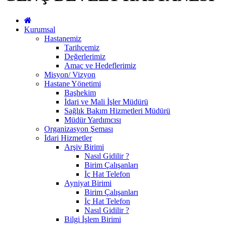
Kurumsal
Hastanemiz
Tarihçemiz
Değerlerimiz
Amaç ve Hedeflerimiz
Misyon/ Vizyon
Hastane Yönetimi
Başhekim
İdari ve Mali İşler Müdürü
Sağlık Bakım Hizmetleri Müdürü
Müdür Yardımcısı
Organizasyon Şeması
İdari Hizmetler
Arşiv Birimi
Nasıl Gidilir ?
Birim Çalışanları
İç Hat Telefon
Ayniyat Birimi
Birim Çalışanları
İç Hat Telefon
Nasıl Gidilir ?
Bilgi İşlem Birimi