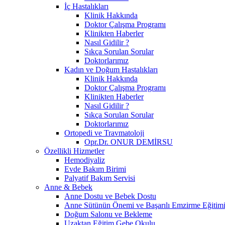
İç Hastalıkları
Klinik Hakkında
Doktor Çalışma Programı
Klinikten Haberler
Nasıl Gidilir ?
Sıkça Sorulan Sorular
Doktorlarımız
Kadın ve Doğum Hastalıkları
Klinik Hakkında
Doktor Çalışma Programı
Klinikten Haberler
Nasıl Gidilir ?
Sıkça Sorulan Sorular
Doktorlarımız
Ortopedi ve Travmatoloji
Opr.Dr. ONUR DEMİRSU
Özellikli Hizmetler
Hemodiyaliz
Evde Bakım Birimi
Palyatif Bakım Servisi
Anne & Bebek
Anne Dostu ve Bebek Dostu
Anne Sütünün Önemi ve Başarılı Emzirme Eğitim
Doğum Salonu ve Bekleme
Uzaktan Eğitim Gebe Okulu