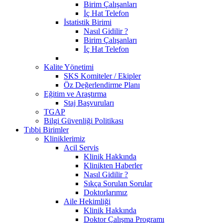
Birim Çalışanları
İç Hat Telefon
İstatistik Birimi
Nasıl Gidilir ?
Birim Çalışanları
İç Hat Telefon
Kalite Yönetimi
SKS Komiteler / Ekipler
Öz Değerlendirme Planı
Eğitim ve Araştırma
Staj Başvuruları
TGAP
Bilgi Güvenliği Politikası
Tıbbi Birimler
Kliniklerimiz
Acil Servis
Klinik Hakkında
Klinikten Haberler
Nasıl Gidilir ?
Sıkça Sorulan Sorular
Doktorlarımız
Aile Hekimliği
Klinik Hakkında
Doktor Çalışma Programı