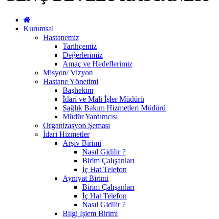
Kurumsal
Hastanemiz
Tarihçemiz
Değerlerimiz
Amaç ve Hedeflerimiz
Misyon/ Vizyon
Hastane Yönetimi
Başhekim
İdari ve Mali İşler Müdürü
Sağlık Bakım Hizmetleri Müdürü
Müdür Yardımcısı
Organizasyon Şeması
İdari Hizmetler
Arşiv Birimi
Nasıl Gidilir ?
Birim Çalışanları
İç Hat Telefon
Ayniyat Birimi
Birim Çalışanları
İç Hat Telefon
Nasıl Gidilir ?
Bilgi İşlem Birimi