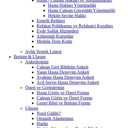
Hasta - Çalışan Hakları ve Sorumlulukları
Hasta Hakları Yönetmeliği
Hasta Çalışan Güvenliği Yönetmeliği
Hekim Seçme Hakkı
Engelli Rehberi
Refakat Politikamız ve Refakatçi Kuralları
Evde Sağlık Hizmetleri
Anlaşmalı Kurumlar
Medula Tesis Kodu
Aylık Yemek Listesi
İletişim & Ulaşım
Anketlerimiz
Çalışan Geri Bildirim Anketi
Yatan Hasta Deneyim Anketi
Ayaktan Hasta Deneyim Anketi
Acil Servis Hasta Deneyim Anketi
Öneri ve Görüşleriniz
Hasta Görüş ve Öneri Formu
Çalışan Görüş ve Öneri Formu
Genel Bilgi ve İletişim Formu
Ulaşım
Nasıl Gidilir?
Otopark Alanlarımız
Harita