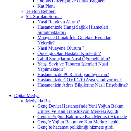
Otobüs Güzergah ve Durak Bilgileri
Kat Planı
Telefon Rehberi
Sık Sorulan Sorular
Nasıl Randevu Alırım?
Hastanenizde Hangi Sağlık Hizmetleri
Sunulmaktadır?
Muayene Olmak İçin Gereken Evraklar
Nelerdir?
Nasıl Muayene Olurum ?
Önceliği Olan Hastalar Kimlerdir?
Tahlil Sonuçlarını Nasıl Öğrenebilirim?
Yatış, Sevk ve Taburcu İşlemleri Nasıl
Yapılmaktadır?
Hastanenizde PCR Testi yapılıyor mu?
Hastanenizde COVID-19 Aşısı yapılıyor mu?
Hastanenizin Adres Bilgilerine Nasıl Erişebiliriz?
Dijital Medya
Medyada Biz
Genç Devlet Hastanesi'nde Yeni Yoğun Bakım
Ünitesi ve Kan Transfüzyon Merkezi Açıldı
Genç'te Yoğun Bakım ve Kan Merkezi Hizmette
Genç’e Yoğun Bakım ve Kan Merkezi açıldı.
Genç’te hacamat polikliniği hizmete girdi