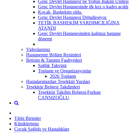
Genç Devlet Hastanesi’ne Yoğun Bakım Ünitesi
Genç Devlet Hastanesinde ilk kez o kadro açıldı
Koçak, Başhekim oldu.
Genç Devlet Hastanesi Dijitalleşiyor.
TETİK BAŞHEKİM YARDIMCILIĞINA
ATANDI
Genç Devlet Hastanesinden kağıtsız hastane
dönemi
Videolarımız
Hastanemiz Bölüm Resimleri
İletişim & Tanıtım Faaliyetleri
Sağlık Takvimi
Toplantı ve Organizasyonlar
2026 Toplantı
Hastalarımızdan Teşekkür Yazıları
Teşekkür Belgesi Takdimleri
Teşekkür Takdim Belgesi-Furkan
CANSIZOĞLU
Tıbbi Birimler
Kliniklerimiz
Çocuk Sağlığı ve Hastalıkları