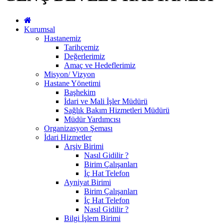
Kurumsal
Hastanemiz
Tarihçemiz
Değerlerimiz
Amaç ve Hedeflerimiz
Misyon/ Vizyon
Hastane Yönetimi
Başhekim
İdari ve Mali İşler Müdürü
Sağlık Bakım Hizmetleri Müdürü
Müdür Yardımcısı
Organizasyon Şeması
İdari Hizmetler
Arşiv Birimi
Nasıl Gidilir ?
Birim Çalışanları
İç Hat Telefon
Ayniyat Birimi
Birim Çalışanları
İç Hat Telefon
Nasıl Gidilir ?
Bilgi İşlem Birimi