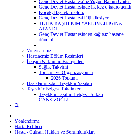
Genç Devlet Hastanesi’ne Yoğun Bakım Ünitesi
Genç Devlet Hastanesinde ilk kez o kadro açıldı
Koçak, Başhekim oldu.
Genç Devlet Hastanesi Dijitalleşiyor.
TETİK BAŞHEKİM YARDIMCILIĞINA
ATANDI
Genç Devlet Hastanesinden kağıtsız hastane
dönemi
Videolarımız
Hastanemiz Bölüm Resimleri
İletişim & Tanıtım Faaliyetleri
Sağlık Takvimi
Toplantı ve Organizasyonlar
2026 Toplantı
Hastalarımızdan Teşekkür Yazıları
Teşekkür Belgesi Takdimleri
Teşekkür Takdim Belgesi-Furkan
CANSIZOĞLU
Yönlendirme
Hasta Rehberi
Hasta - Çalışan Hakları ve Sorumlulukları