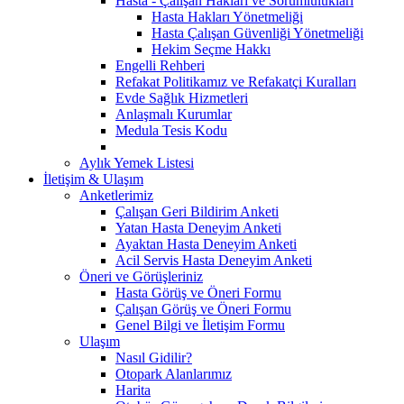
Hasta - Çalışan Hakları ve Sorumlulukları
Hasta Hakları Yönetmeliği
Hasta Çalışan Güvenliği Yönetmeliği
Hekim Seçme Hakkı
Engelli Rehberi
Refakat Politikamız ve Refakatçi Kuralları
Evde Sağlık Hizmetleri
Anlaşmalı Kurumlar
Medula Tesis Kodu
Aylık Yemek Listesi
İletişim & Ulaşım
Anketlerimiz
Çalışan Geri Bildirim Anketi
Yatan Hasta Deneyim Anketi
Ayaktan Hasta Deneyim Anketi
Acil Servis Hasta Deneyim Anketi
Öneri ve Görüşleriniz
Hasta Görüş ve Öneri Formu
Çalışan Görüş ve Öneri Formu
Genel Bilgi ve İletişim Formu
Ulaşım
Nasıl Gidilir?
Otopark Alanlarımız
Harita