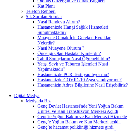
Otobüs Güzergah ve Durak Bilgileri
Kat Planı
Telefon Rehberi
Sık Sorulan Sorular
Nasıl Randevu Alırım?
Hastanenizde Hangi Sağlık Hizmetleri
Sunulmaktadır?
Muayene Olmak İçin Gereken Evraklar
Nelerdir?
Nasıl Muayene Olurum ?
Önceliği Olan Hastalar Kimlerdir?
Tahlil Sonuçlarını Nasıl Öğrenebilirim?
Yatış, Sevk ve Taburcu İşlemleri Nasıl
Yapılmaktadır?
Hastanenizde PCR Testi yapılıyor mu?
Hastanenizde COVID-19 Aşısı yapılıyor mu?
Hastanenizin Adres Bilgilerine Nasıl Erişebiliriz?
Dijital Medya
Medyada Biz
Genç Devlet Hastanesi'nde Yeni Yoğun Bakım
Ünitesi ve Kan Transfüzyon Merkezi Açıldı
Genç'te Yoğun Bakım ve Kan Merkezi Hizmette
Genç’e Yoğun Bakım ve Kan Merkezi açıldı.
Genç’te hacamat polikliniği hizmete girdi